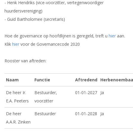
- Henk Hendriks (vice-voorzitter, vertegenwoordiger
huurdersvereniging)
- Guid Bartholomee (secretaris)
Hoe de governance op hoofdlijnen is geregeld, treft u
hier
aan.
Klik
hier
voor de Governancecode 2020
Rooster van aftreden:
Naam
Functie
Aftredend
Herbenoembaa
De heer Ir.
Bestuurder,
01-01-2027
Ja
E.A. Peeters
voorzitter
De heer
Bestuurder
01-01-2028
Ja
A.A.R. Zinken