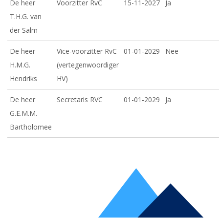
De heer
Voorzitter RvC
15-11-2027
Ja
T.H.G. van
der Salm
De heer
Vice-voorzitter RvC
01-01-2029
Nee
H.M.G.
(vertegenwoordiger
Hendriks
HV)
De heer
Secretaris RVC
01-01-2029
Ja
G.E.M.M.
Bartholomee